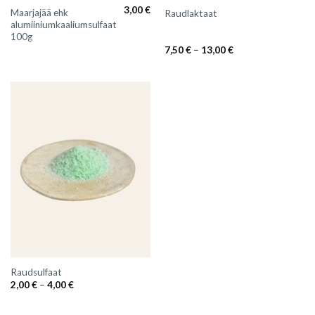
3,00
€
Maarjajää ehk
Raudlaktaat
alumiiniumkaaliumsulfaat
100g
Hinnavahemik:
7,50
€
–
13,00
€
7,50 €
kuni
13,00 €
Raudsulfaat
Hinnavahemik:
2,00
€
–
4,00
€
2,00 €
kuni
4,00 €