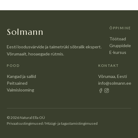
ÕPPIMINE
Solmann
Töötoad
Gruppidele
Eesti loodusvärvide ja taimetrüki sõbralik ekspert.
E-kursus
Võrumaalt, hooaegade rütmis.
POOD
KONTAKT
Kangad ja sallid
Võrumaa, Eesti
Peitsained
info@solmann.ee
Valmislooming
© 2026 Natural Ella OÜ
Privaatsustingimused
/
Müügi- ja tagastamistingimused