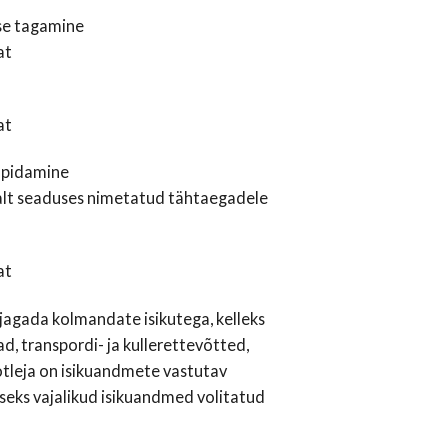
ise tagamine
at
at
tupidamine
alt seaduses nimetatud tähtaegadele
at
 jagada kolmandate isikutega, kelleks
, transpordi- ja kullerettevõtted,
leja on isikuandmete vastutav
eks vajalikud isikuandmed volitatud