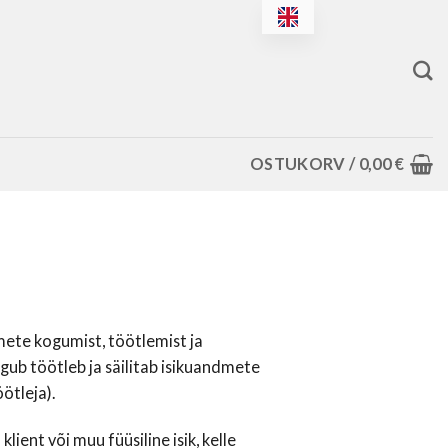
OSTUKORV /
0,00
€
dmete kogumist, töötlemist ja
gub töötleb ja säilitab isikuandmete
ötleja).
ient või muu füüsiline isik, kelle