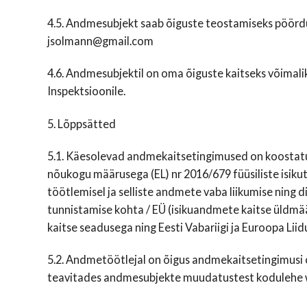
4.5. Andmesubjekt saab õiguste teostamiseks pöördu
jsolmann@gmail.com
4.6. Andmesubjektil on oma õiguste kaitseks võimal
Inspektsioonile.
5. Lõppsätted
5.1. Käesolevad andmekaitsetingimused on koostat
nõukogu määrusega (EL) nr 2016/679 füüsiliste isiku
töötlemisel ja selliste andmete vaba liikumise ning d
tunnistamise kohta / EÜ (isikuandmete kaitse üldmää
kaitse seadusega ning Eesti Vabariigi ja Euroopa Lii
5.2. Andmetöötlejal on õigus andmekaitsetingimusi os
teavitades andmesubjekte muudatustest kodulehe