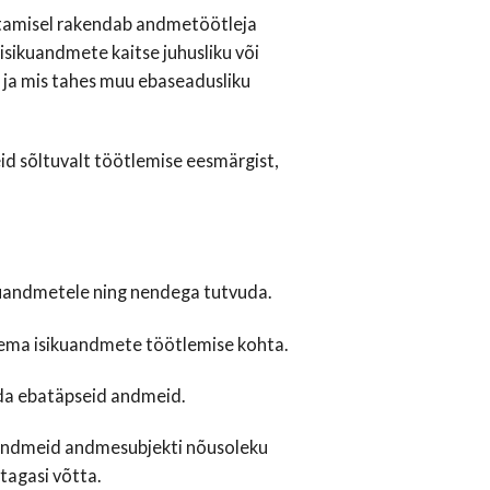
litamisel rakendab andmetöötleja
isikuandmete kaitse juhusliku või
 ja mis tahes muu ebaseadusliku
d sõltuvalt töötlemise eesmärgist,
ikuandmetele ning nendega tutvuda.
tema isikuandmete töötlemise kohta.
ada ebatäpseid andmeid.
uandmeid andmesubjekti nõusoleku
 tagasi võtta.