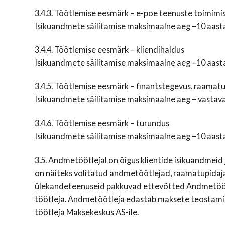
3.4.3. Töötlemise eesmärk – e-poe teenuste toimim
Isikuandmete säilitamise maksimaalne aeg –10 aast
3.4.4. Töötlemise eesmärk – kliendihaldus
Isikuandmete säilitamise maksimaalne aeg –10 aast
3.4.5. Töötlemise eesmärk – finantstegevus, raama
Isikuandmete säilitamise maksimaalne aeg – vastav
3.4.6. Töötlemise eesmärk – turundus
Isikuandmete säilitamise maksimaalne aeg –10 aast
3.5. Andmetöötlejal on õigus klientide isikuandmeid
on näiteks volitatud andmetöötlejad, raamatupidajad
ülekandeteenuseid pakkuvad ettevõtted Andmetööt
töötleja. Andmetöötleja edastab maksete teostamis
töötleja Maksekeskus AS-ile.