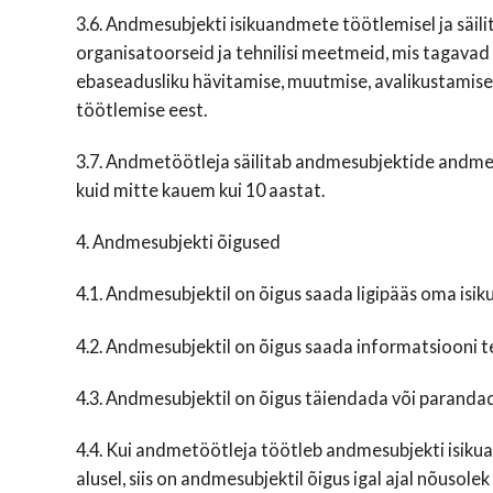
3.6. Andmesubjekti isikuandmete töötlemisel ja säi
organisatoorseid ja tehnilisi meetmeid, mis tagavad 
ebaseadusliku hävitamise, muutmise, avalikustamise
töötlemise eest.
3.7. Andmetöötleja säilitab andmesubjektide andmei
kuid mitte kauem kui 10 aastat.
4. Andmesubjekti õigused
4.1. Andmesubjektil on õigus saada ligipääs oma is
4.2. Andmesubjektil on õigus saada informatsiooni 
4.3. Andmesubjektil on õigus täiendada või parand
4.4. Kui andmetöötleja töötleb andmesubjekti isik
alusel, siis on andmesubjektil õigus igal ajal nõusolek