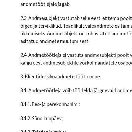
andmetöötlejale jagab.
2.3. Andmesubjekt vastutab selle eest, et tema pool
õiged ja terviklikud. Teadlikult valeandmete esitami
rikkumiseks. Andmesubjekt on kohustatud andmetööt
esitatud andmete muutumisest.
2.4. Andmetöötleja ei vastuta andmesubjekti poolt
kahju eest andmesubjektile või kolmandatele osapoo
3. Klientide isikuandmete töötlemine
3.1. Andmetöötleja võib töödelda järgnevaid andme
3.1.1. Ees- ja perekonnanimi;
3.1.2. Sünnikuupäev;