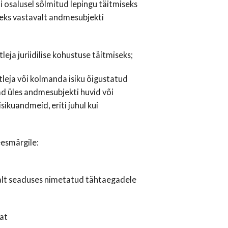
 osalusel sõlmitud lepingu täitmiseks
eks vastavalt andmesubjekti
eja juriidilise kohustuse täitmiseks;
tleja või kolmanda isiku õigustatud
uvad üles andmesubjekti huvid või
sikuandmeid, eriti juhul kui
eesmärgile:
alt seaduses nimetatud tähtaegadele
at