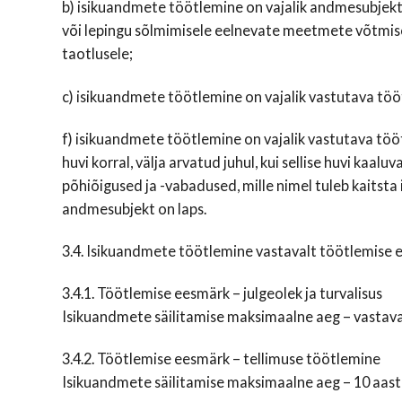
b) isikuandmete töötlemine on vajalik andmesubjekti
või lepingu sõlmimisele eelnevate meetmete võtmis
taotlusele;
c) isikuandmete töötlemine on vajalik vastutava töötl
f) isikuandmete töötlemine on vajalik vastutava töö
huvi korral, välja arvatud juhul, kui sellise huvi kaal
põhiõigused ja -vabadused, mille nimel tuleb kaitsta i
andmesubjekt on laps.
3.4. Isikuandmete töötlemine vastavalt töötlemise 
3.4.1. Töötlemise eesmärk – julgeolek ja turvalisus
Isikuandmete säilitamise maksimaalne aeg – vastav
3.4.2. Töötlemise eesmärk – tellimuse töötlemine
Isikuandmete säilitamise maksimaalne aeg – 10 aast