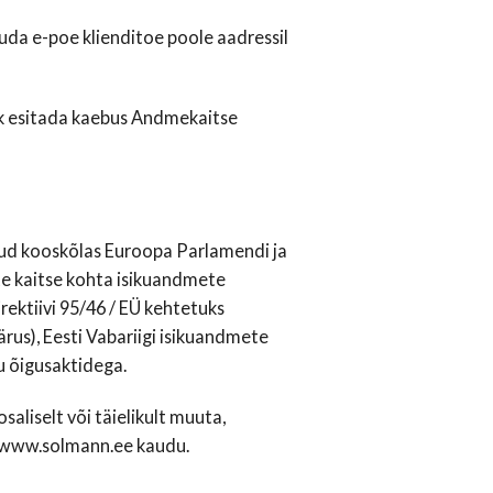
da e-poe klienditoe poole aadressil
ik esitada kaebus Andmekaitse
ud kooskõlas Euroopa Parlamendi ja
te kaitse kohta isikuandmete
irektiivi 95/46 / EÜ kehtetuks
rus), Eesti Vabariigi isikuandmete
du õigusaktidega.
aliselt või täielikult muuta,
 www.solmann.ee kaudu.