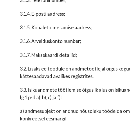
3.1.3. Telefoninumber;
3.1.4. E-posti aadress;
3.1.5. Kohaletoimetamise aadress;
3.1.6. Arvelduskonto number;
3.1.7. Maksekaardi detailid;
3.2. Lisaks eeltoodule on andmetöötlejal õigus kogu
kättesaadavad avalikes registrites.
3.3. Isikuandmete töötlemise õiguslik alus on isiku
lg 1 p-d a), b), c) ja f):
a) andmesubjekt on andnud nõusoleku töödelda oma
konkreetsel eesmärgil;