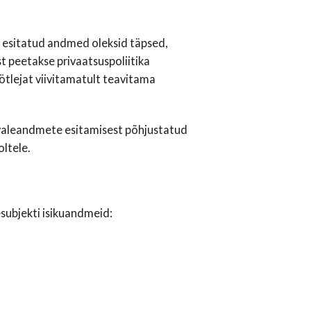
t esitatud andmed oleksid täpsed,
st peetakse privaatsuspoliitika
lejat viivitamatult teavitama
 valeandmete esitamisest põhjustatud
ltele.
subjekti isikuandmeid: