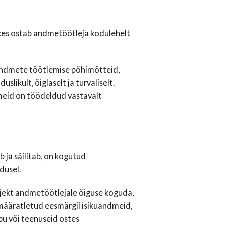
, kes ostab andmetöötleja kodulehelt
 andmete töötlemise põhimõtteid,
ikult, õiglaselt ja turvaliselt.
meid on töödeldud vastavalt
 ja säilitab, on kogutud
dusel.
ekt andmetöötlejale õiguse koguda,
s määratletud eesmärgil isikuandmeid,
u või teenuseid ostes