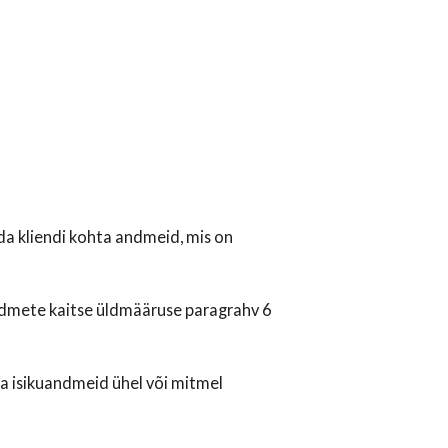
da kliendi kohta andmeid, mis on
andmete kaitse üldmääruse paragrahv 6
 isikuandmeid ühel või mitmel