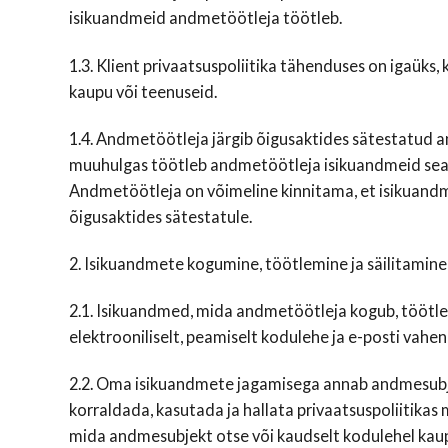
isikuandmeid andmetöötleja töötleb.
1.3. Klient privaatsuspoliitika tähenduses on igaüks
kaupu või teenuseid.
1.4. Andmetöötleja järgib õigusaktides sätestatud
muuhulgas töötleb andmetöötleja isikuandmeid seadusl
Andmetöötleja on võimeline kinnitama, et isikuand
õigusaktides sätestatule.
2. Isikuandmete kogumine, töötlemine ja säilitamine
2.1. Isikuandmed, mida andmetöötleja kogub, töötleb
elektrooniliselt, peamiselt kodulehe ja e-posti vahen
2.2. Oma isikuandmete jagamisega annab andmesubj
korraldada, kasutada ja hallata privaatsuspoliitika
mida andmesubjekt otse või kaudselt kodulehel kaup