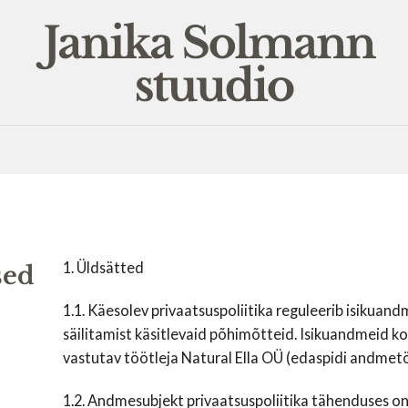
1. Üldsätted
sed
1.1. Käesolev privaatsuspoliitika reguleerib isikuan
säilitamist käsitlevaid põhimõtteid. Isikuandmeid ko
vastutav töötleja Natural Ella OÜ (edaspidi andmetö
1.2. Andmesubjekt privaatsuspoliitika tähenduses on kl