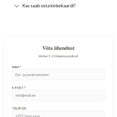
Kas saab osta kinkekaardi?
Võta ühendust
Vastan 1–2 tööpäeva jooksul.
NIMI *
E-POST *
TELEFON