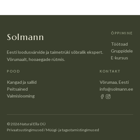
ÕPPIMINE
Solmann
Töötoad
Gruppidele
Eesti loodusvärvide ja taimetrüki sõbralik ekspert.
E-kursus
Võrumaalt, hooaegade rütmis.
POOD
KONTAKT
Kangad ja sallid
Võrumaa, Eesti
Peitsained
info@solmann.ee
Valmislooming
© 2026 Natural Ella OÜ
Privaatsustingimused
/
Müügi- ja tagastamistingimused