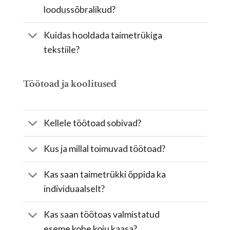
loodussõbralikud?
Kuidas hooldada taimetrükiga
tekstiile?
Töötoad ja koolitused
Kellele töötoad sobivad?
Kus ja millal toimuvad töötoad?
Kas saan taimetrükki õppida ka
individuaalselt?
Kas saan töötoas valmistatud
eseme kohe koju kaasa?