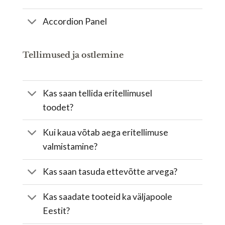
Accordion Panel
Tellimused ja ostlemine
Kas saan tellida eritellimusel
toodet?
Kui kaua võtab aega eritellimuse
valmistamine?
Kas saan tasuda ettevõtte arvega?
Kas saadate tooteid ka väljapoole
Eestit?