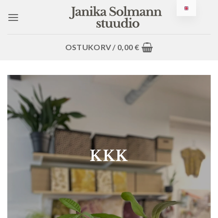
Jäta
sisusse
OSTUKORV /
0,00
€
KKK