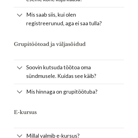
Mis saab siis, kui olen
registreerunud, aga ei saa tulla?
Grupitöötoad ja väljasõidud
Soovin kutsuda töötoa oma
sündmusele. Kuidas see käib?
Mis hinnaga on grupitöötuba?
E-kursus
Millal valmib e-kursus?