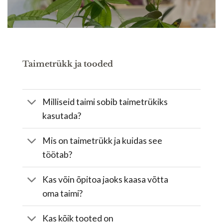
Taimetrükk ja tooded
Milliseid taimi sobib taimetrükiks
kasutada?
Mis on taimetrükk ja kuidas see
töötab?
Kas võin õpitoa jaoks kaasa võtta
oma taimi?
Kas kõik tooted on