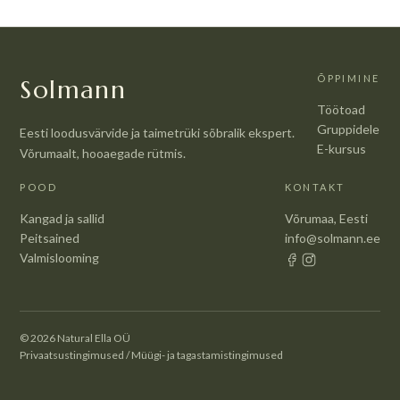
ÕPPIMINE
Solmann
Töötoad
Gruppidele
Eesti loodusvärvide ja taimetrüki sõbralik ekspert.
E-kursus
Võrumaalt, hooaegade rütmis.
POOD
KONTAKT
Kangad ja sallid
Võrumaa, Eesti
Peitsained
info@solmann.ee
Valmislooming
© 2026 Natural Ella OÜ
Privaatsustingimused
/
Müügi- ja tagastamistingimused