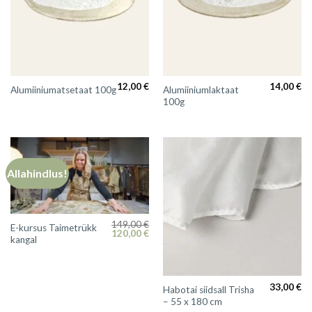
12,00
€
14,00
€
Alumiiniumlaktaat
Alumiiniumatsetaat 100g
100g
Allahindlus!
149,00
€
E-kursus Taimetrükk
Algne
Praegune
120,00
€
kangal
hind
hind
oli:
on:
149,00 €.
120,00 €.
33,00
€
Habotai siidsall Trisha
– 55 x 180 cm