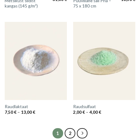
Metsikust siidist
Puuvillane sall Pria –
kangas (145 g/m²)
75 x 180 cm
Raudlaktaat
Raudsulfaat
Hinnavahemik:
Hinnavahemik:
7,50
€
–
13,00
€
2,00
€
–
4,00
€
7,50 €
2,00 €
kuni
kuni
13,00 €
4,00 €
1
2