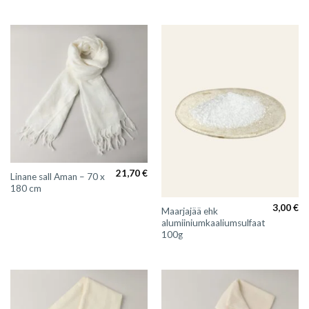
21,70
€
Linane sall Aman – 70 x
180 cm
3,00
€
Maarjajää ehk
alumiiniumkaaliumsulfaat
100g