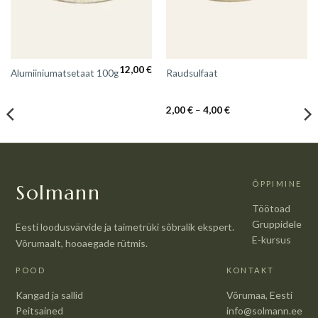
12,00
€
Alumiiniumatsetaat 100g
Raudsulfaat
Hinnavahemik:
2,00
€
–
4,00
€
2,00 €
kuni
4,00 €
ÕPPIMINE
Solmann
Töötoad
Gruppidele
Eesti loodusvärvide ja taimetrüki sõbralik ekspert.
E-kursus
Võrumaalt, hooaegade rütmis.
POOD
KONTAKT
Kangad ja sallid
Võrumaa, Eesti
Peitsained
info@solmann.ee