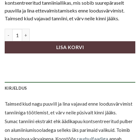
kontsentreeritud tanniiniallikas, mis sobib suurepäraselt
puuvilla ja lina ettevalmistamiseks enne loodusvärvimist.
Taimsed kiud vajavad tanniini, et värv neile kinni jääks.
Sumac tanniini ekstrakt 100g kogus
LISA KORVI
KIRJELDUS
Taimsed kiud nagu puuvill ja lina vajavad enne loodusvärvimist
tanniiniga töötlemist, et värv neile püsivalt kinni jääks.
Sumac tanniini ekstrakt ehk äädikapuu kontsentreeritud pulber
on alumiiniumisooladega selleks üks parimaid valikuid. Toimib
ka iseseisva värvainena. Koostöös
raudsulfaadiga
annab