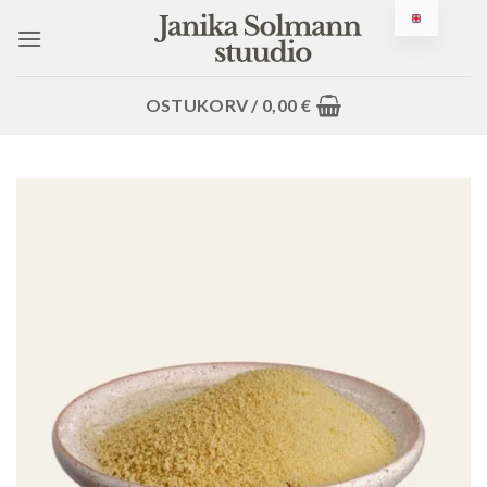
Jäta
sisusse
OSTUKORV /
0,00
€