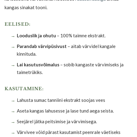
kangas sinakat tooni.
EELISED:
Looduslik ja ohutu
– 100% taimne ekstrakt.
Parandab värvipüsivust
– aitab värvidel kangale
kinnituda.
Lai kasutusvõimalus
– sobib kangaste värvimiseks ja
taimetrükiks.
KASUTAMINE:
Lahusta sumac tanniini ekstrakt soojas vees
Aseta kangas lahusesse ja lase tund aega seista.
Seejärel jätka peitsimise ja värvimisega.
Värvivee võid pärast kasutamist peenrale väetiseks