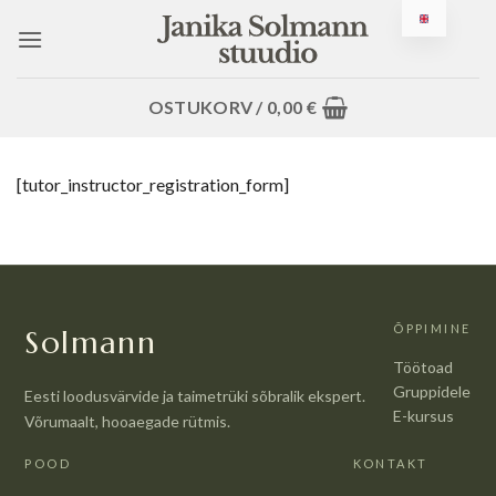
Jäta
sisusse
OSTUKORV /
0,00
€
[tutor_instructor_registration_form]
ÕPPIMINE
Solmann
Töötoad
Gruppidele
Eesti loodusvärvide ja taimetrüki sõbralik ekspert.
E-kursus
Võrumaalt, hooaegade rütmis.
POOD
KONTAKT