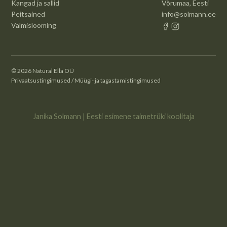
Kangad ja sallid
Võrumaa, Eesti
Peitsained
info@solmann.ee
Valmislooming
© 2026 Natural Ella OÜ
Privaatsustingimused
/
Müügi- ja tagastamistingimused
Janika Solmann | Eesti esimene taimetrüki koolitaja